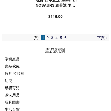
*現貨*日本直送 Skater DI
NOSAURS 縮骨遮 雨遮
雨傘 #542046
$116.00
頁:
1
2
3
4
5
6
下頁 »
產品類別
孕婦產品
家品傢俬
尿片 拉拉褲
幼兒
母嬰育兒
漱洗用品
玩具圖書
生活百貨