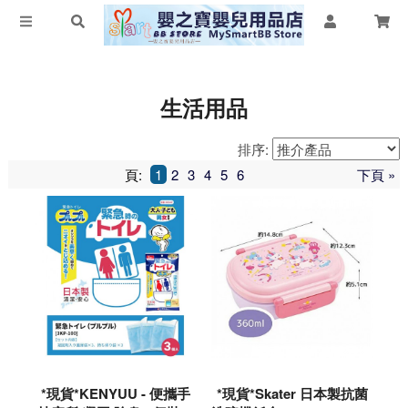
生活用品
排序:
頁:
1
2
3
4
5
6
下頁 »
*現貨*KENYUU - 便攜手
*現貨*Skater 日本製抗菌