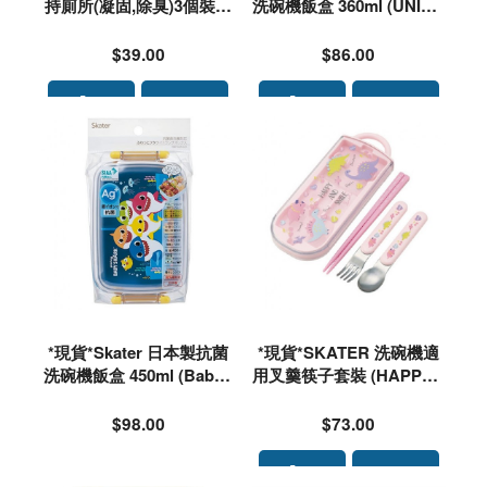
持廁所(凝固,除臭)3個裝#1
洗碗機飯盒 360ml (UNICR
00125🌟落單前請先PM 93
ON) 野餐食物盒#532696
40 4637 查詢存貨量🙏🏻🥰
$39.00
$86.00
🥰
*現貨*Skater 日本製抗菌
*現貨*SKATER 洗碗機適
洗碗機飯盒 450ml (BabyS
用叉羹筷子套裝 (HAPPY&
hark) 野餐食物盒#575013
SMILE)#510786
$98.00
$73.00