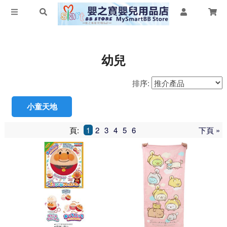
幼兒
排序:
小童天地
頁:
1
2
3
4
5
6
下頁 »