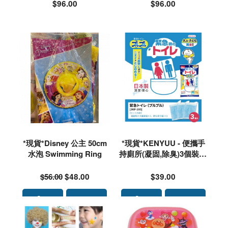
$96.00
$96.00
*現貨*Disney 公主 50cm
*現貨*KENYUU - 便攜手
水泡 Swimming Ring
持廁所(凝固,除臭)3個裝#1
00125🌟落單前請先PM 93
40 4637 查詢存貨量🙏🏻🥰
$56.00
$48.00
$39.00
🥰