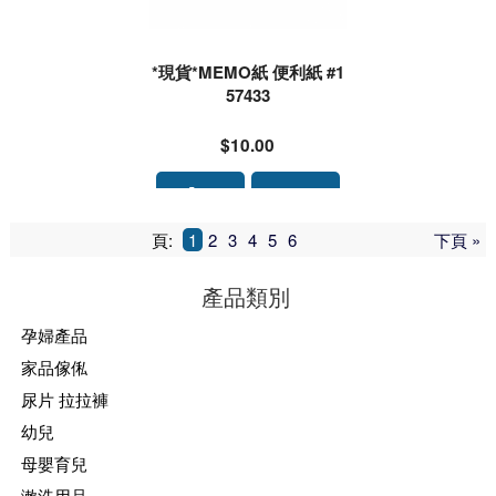
*現貨*MEMO紙 便利紙 #1
57433
$10.00
頁:
1
2
3
4
5
6
下頁 »
產品類別
孕婦產品
家品傢俬
尿片 拉拉褲
幼兒
母嬰育兒
漱洗用品