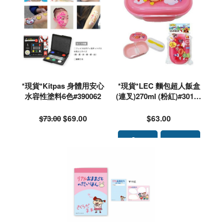
*現貨*Kitpas 身體用安心
*現貨*LEC 麵包超人飯盒
水容性塗料6色#390062
(連叉)270ml (粉紅)#30180
1
$73.00
$69.00
$63.00