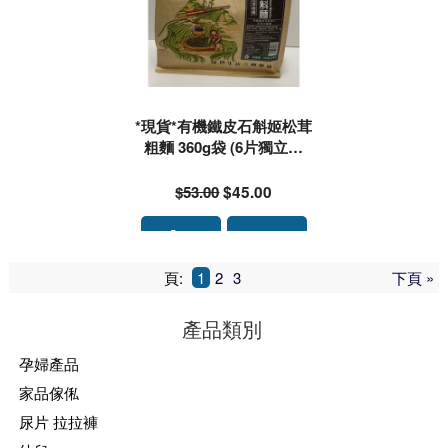
*現貨*有機鐵皮石斛姬松茸
粗麵 360g袋 (6片獨立包
裝)*零添加,不含五辛成分 ,
天然純素食品.簡單方便又
$53.00
$45.00
健康,無需出水.#702626
頁:
1
2
3
下頁 »
產品類別
孕婦產品
家品傢俬
尿片 拉拉褲