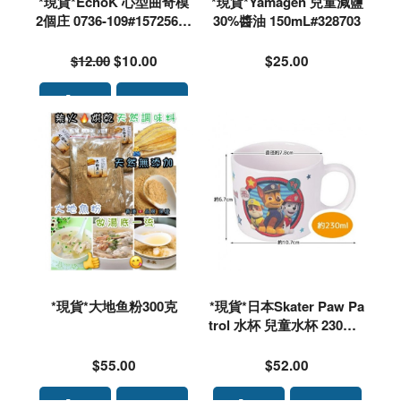
*現貨*EchoK 心型曲奇模
*現貨*Yamagen 兒童減鹽
2個庄 0736-109#157256🌟
30%醬油 150mL#328703
落單前請先PM查詢存貨量
🙏🏻🥰🥰
$12.00
$10.00
$25.00
*現貨*大地鱼粉300克
*現貨*日本Skater Paw Pa
trol 水杯 兒童水杯 230ml#
572296
$55.00
$52.00