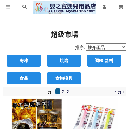
超級市場
排序:
海味
烘焙
調味 醬料
食品
食物模具
頁:
1
2
3
下頁 »