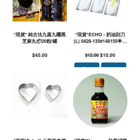
*現貨* 純古法九蒸九曬黑
*現貨*ECHO - 奶油刮刀
芝麻丸📦20粒/罐
(L) 0428-135#148155🌟落
單前請先PM查詢存貨量
🙏🏻🥰🥰
$45.00
$12.00
$10.00