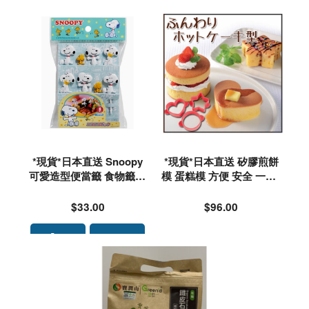
*現貨*日本直送 Snoopy
*現貨*日本直送 矽膠煎餅
可愛造型便當籤 食物籤#1
模 蛋糕模 方便 安全 一套3
63861
款形狀#758534
$33.00
$96.00