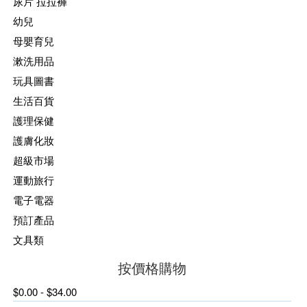
尿片 拉拉褲
幼兒
母嬰育兒
漱洗用品
玩具圖書
生活百貨
護理保健
護膚化妝
超級市場
運動旅行
電子電器
預訂產品
文具類
按價格購物
$0.00 - $34.00