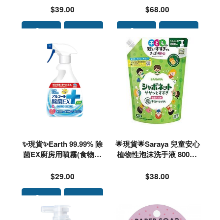
先PM查詢存貨量🙏🏻🥰🥰
$39.00
$68.00
✨現貨✨Earth 99.99% 除
🌟現貨🌟Saraya 兒童安心
菌EX廚房用噴霧(食物原
植物性泡沫洗手液 800ml
料)420ml(支裝)#629715
補充裝#230684
$29.00
$38.00