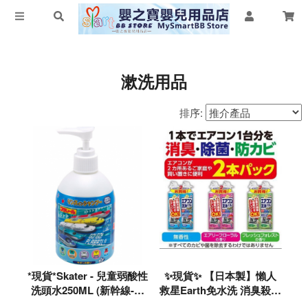
漱洗用品
排序:
*現貨*Skater - 兒童弱酸性
✨現貨✨ 【日本製】懶人
洗頭水250ML (新幹線-皂
救星Earth免水洗 消臭殺菌
香味)#650277🌟落單前請
冷氣清潔劑(420ml)