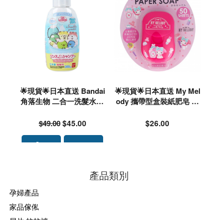
🌟現貨🌟日本直送 Bandai
🌟現貨🌟日本直送 My Mel
角落生物 二合一洗髮水30
ody 攜帶型盒裝紙肥皂 紙
0ml#415053
香皂 皂紙 桃子香 (50入)#2
86094
$49.00
$45.00
$26.00
產品類別
孕婦產品
家品傢俬