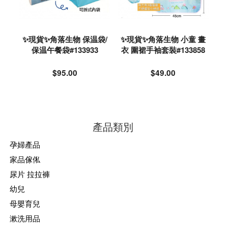
✨現貨✨角落生物 保温袋/
✨現貨✨角落生物 小童 畫
保温午餐袋#133933
衣 圍裙手袖套裝#133858
$95.00
$49.00
產品類別
孕婦產品
家品傢俬
尿片 拉拉褲
幼兒
母嬰育兒
漱洗用品