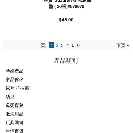
*現貨*Suzuran 嬰兒馬桶
墊 ( 30張)#079679
$45.00
頁:
1
2
3
4
5
6
下頁 »
產品類別
孕婦產品
家品傢俬
尿片 拉拉褲
幼兒
母嬰育兒
漱洗用品
玩具圖書
生活百貨