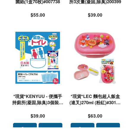
菌紙(1盒70枚)#007738
所3次量(凝固,除臭)200399
$55.00
$39.00
*現貨*KENYUU - 便攜手
*現貨*LEC 麵包超人飯盒
持廁所(凝固,除臭)3個裝#1
(連叉)270ml (粉紅)#30180
00125🌟落單前請先PM 93
1
40 4637 查詢存貨量🙏🏻🥰
$39.00
$63.00
🥰