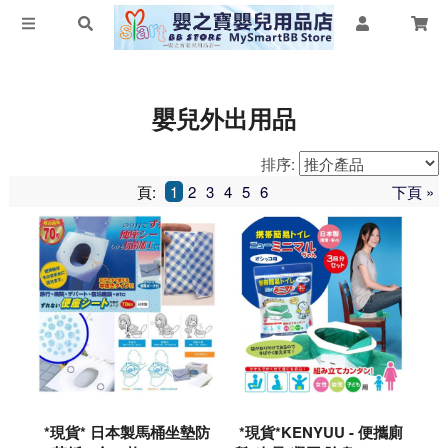
嬰兒外出用品
排序:
頁:
1
2
3
4
5
6
下頁 »
*現貨* 日本製馬桶坐墊防
*現貨*KENYUU - 便攜廁