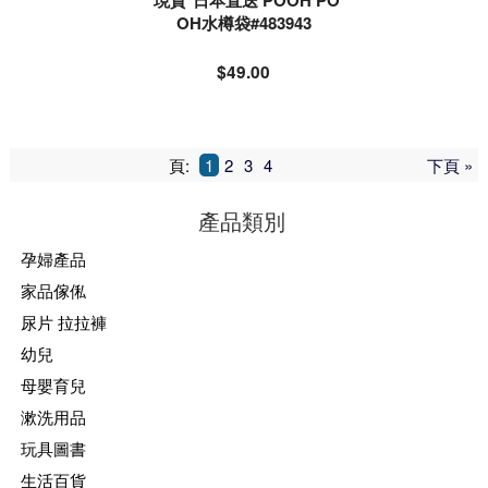
*現貨*日本直送 POOH PO
OH水樽袋#483943
$49.00
頁:
1
2
3
4
下頁 »
產品類別
孕婦產品
家品傢俬
尿片 拉拉褲
幼兒
母嬰育兒
漱洗用品
玩具圖書
生活百貨