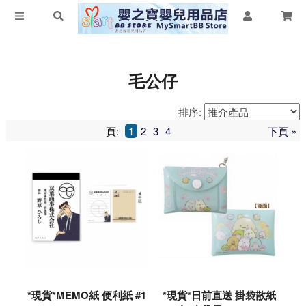
毛公仔
排序:
頁:
1
2
3
4
下頁 »
*現貨*MEMO紙 便利紙 #1
*現貨*日前直送 掛袋散紙