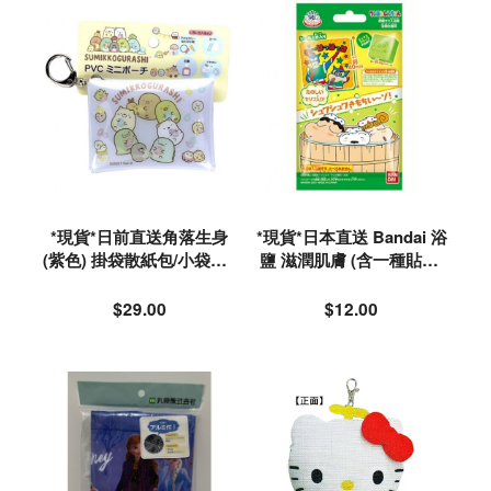
*現貨*日前直送角落生身
*現貨*日本直送 Bandai 浴
(紫色) 掛袋散紙包/小袋仔#
鹽 滋潤肌膚 (含一種貼紙-
044611
隨機) #624936
$29.00
$12.00