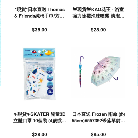
*現貨*日本直送 Thomas
🌟現貨🌟KAO花王 - 浴室
& Friends純棉手巾/方巾/
強力除霉泡沫噴霧 清潔劑
返學手巾 (一組3條)#0284
400ml#222824
68
$35.00
$28.00
✨現貨✨SKATER 兒童3D
日本直送 Frozen 雨傘 (約
立體口罩 10個裝 (4歲或以
55cm)#557392🌟落單前請
上) - HELICOPTER #5441
先PM查詢存貨量🙏🏻🥰🥰
63
$28.00
$85.00