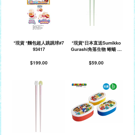
*現貨 *麵包超人跳跳球#7
*現貨*日本直送Sumikko
93417
Gurashi角落生物 蜥蝪 筷
子#790680
$199.00
$59.00