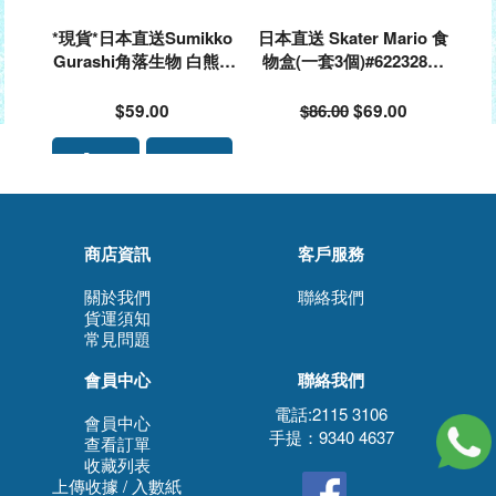
*現貨*日本直送Sumikko
日本直送 Skater Mario 食
Gurashi角落生物 白熊&
物盒(一套3個)#622328🌟
企鵝 筷子#768801
落單前請先PM查詢存貨量
🙏🏻🥰🥰
$59.00
$86.00
$69.00
商店資訊
客戶服務
關於我們
聯絡我們
貨運須知
常見問題
會員中心
聯絡我們
電話:2115 3106
會員中心
手提：9340 4637
查看訂單
收藏列表
上傳收據 / 入數紙