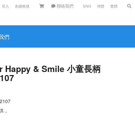
聯絡我們
登入
創建帳號
ENG
簡體
繁體
我們
 Happy & Smile 小童長柄
107
2107
供，