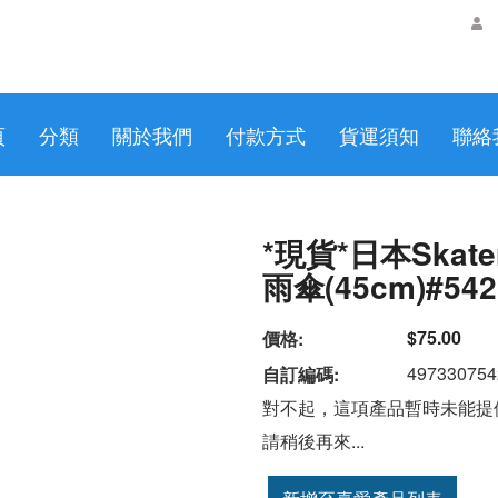
頁
分類
關於我們
付款方式
貨運須知
聯絡
*現貨*日本Skater
雨傘(45cm)#542
$75.00
價格:
497330754
自訂編碼:
對不起，這項產品暫時未能提
請稍後再來...