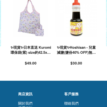
✨現貨✨日本直送 Kuromi
✨現貨✨Hoshisan - 兒童
環保袋(紫) size約42.5x34
減鹽(鹽份40% OFF)無添
cm#105146
加醬油150ml#125031
$49.00
$30.00
商店資訊
客戶服務
關於我們
聯絡我們