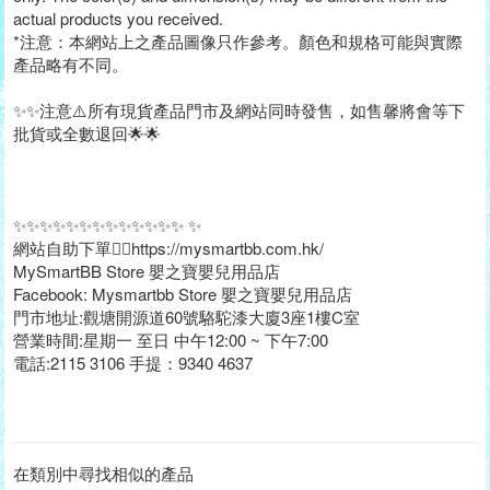
actual products you received.
*注意：本網站上之產品圖像只作參考。顏色和規格可能與實際
產品略有不同。
✨✨注意⚠️所有現貨產品門市及網站同時發售，如售馨將會等下
批貨或全數退回🌟🌟
✨✨✨✨✨✨✨✨✨✨✨✨✨ ✨
網站自助下單👉🏻https://mysmartbb.com.hk/
MySmartBB Store 嬰之寶嬰兒用品店
Facebook: Mysmartbb Store 嬰之寶嬰兒用品店
門市地址:觀塘開源道60號駱駝漆大廈3座1樓C室
營業時間:星期一 至日 中午12:00 ~ 下午7:00
電話:2115 3106 手提：9340 4637
在類別中尋找相似的產品