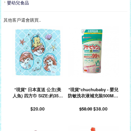
嬰幼兒食品
其他客戶還會購買..
*現貨* 日本直送 公主(美
*現貨*chuchubaby - 嬰兒
人魚) 四方巾 SIZE:約35*3
防敏洗衣液補充裝500ML#
4CM#036531
201855
$20.00
$58.00
$38.00