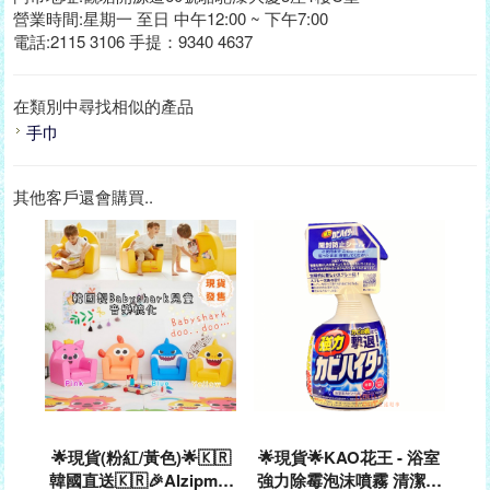
營業時間:星期一 至日 中午12:00 ~ 下午7:00
電話:2115 3106 手提：9340 4637
在類別中尋找相似的產品
手巾
其他客戶還會購買..
🌟現貨(粉紅/黃色)🌟🇰🇷
🌟現貨🌟KAO花王 - 浴室
韓國直送🇰🇷🎉Alzipmat
強力除霉泡沫噴霧 清潔劑