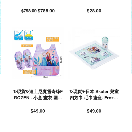
✖️Pink Fong系列音樂梳化
400ml#222824
🎉
$798.00
$788.00
$28.00
✨現貨✨迪士尼魔雪奇緣F
✨現貨✨日本 Skater 兒童
ROZEN - 小童 畫衣 圍裙
四方巾 毛巾連盒- Frozen
手袖套裝#133810
冰雪奇緣#560507
$49.00
$49.00