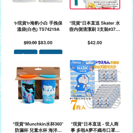
✨現貨✨海豹小白 手挽保
*現貨*日本直送 Skater 水
溫袋(白色) TS74219A
壺內側清潔刷 3支裝#3703
42
$93.00
$83.00
$42.00
*現貨*Munchkin水杯360°
*現貨*日本直送 - 世人商
防漏杯 兒童水杯 海洋款
事 多啦A夢不織布口罩(6