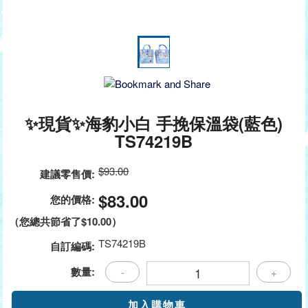
✨現貨✨海豹小白 手挽保溫袋(藍色)
TS74219B
$93.00
建議零售價:
$83.00
您的價格:
（您總共節省了
$10.00
）
TS74219B
自訂編碼:
數量:
-
+