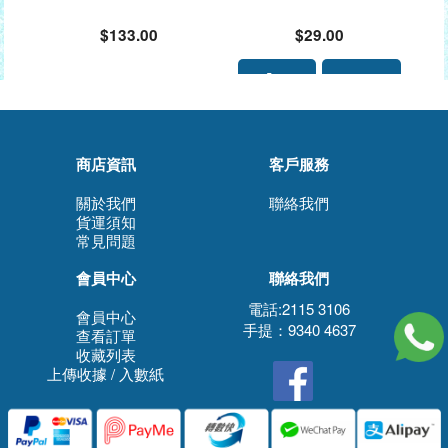
(2個裝)#174247
歲以上兒童)7個庄(SIZE:1
4*9.5CM)#226343
$133.00
$29.00
商店資訊
客戶服務
關於我們
聯絡我們
貨運須知
常見問題
會員中心
聯絡我們
電話:2115 3106
會員中心
手提：9340 4637
查看訂單
收藏列表
上傳收據 / 入數紙