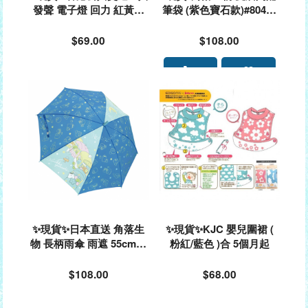
發聲 電子燈 回力 紅黃機
筆袋 (紫色寶石款)#80434
場巴士 車仔玩具 SH161-4
9
$69.00
$108.00
✨現貨✨日本直送 角落生
✨現貨✨KJC 嬰兒圍裙 (
物 長柄雨傘 雨遮 55cm#1
粉紅/藍色 )合 5個月起
06266
$108.00
$68.00