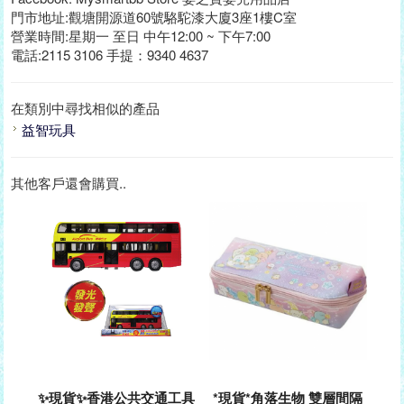
門市地址:觀塘開源道60號駱駝漆大廈3座1樓C室
營業時間:星期一 至日 中午12:00 ~ 下午7:00
電話:2115 3106 手提：9340 4637
在類別中尋找相似的產品
益智玩具
其他客戶還會購買..
✨現貨✨香港公共交通工具
*現貨*角落生物 雙層間隔