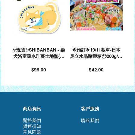
✨現貨✨SHIBANBAN - 柴
🌟預訂🌟19/11截單-日本
犬浴室吸水珪藻土地墊(軟
足立水晶啫喱糖📦200g/包
墊)#136626
(約3-14粒）（預1月初到
貨）
$99.00
$42.00
商店資訊
客戶服務
關於我們
聯絡我們
貨運須知
常見問題