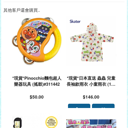
其他客戶還會購買..
*現貨*Pinocchio麵包超人
*現貨*日本直送 蟲蟲 兒童
樂器玩具 (搖鼓)#311442
長袖款雨衣 小童雨衣 (110
-125cm)#506260
$50.00
$146.00