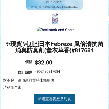
✨現貨✨🇯🇵日本Febreze 風倍清抗菌
消臭防臭劑(薰衣草香)#817684
$32.00
價格:
4902430817684
自訂編碼:
對不起，這項產品暫時未能提供，
請稍後再來...
新增至喜愛產品列表