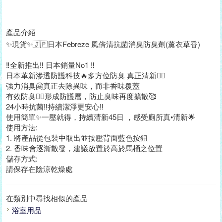
產品介紹
✨現貨✨🇯🇵日本Febreze 風倍清抗菌消臭防臭劑(薰衣草香)
‼️全新推出‼️️ 日本銷量No1 ‼️
日本革新滲透防護科技🔥多方位防臭 真正清新👍🏻
強力消臭🤗真正去除異味，而非香味覆蓋
有效防臭👍🏻形成防護層，防止臭味再度擴散🥰
24小時抗菌‼️持續潔淨更安心‼️
使用簡單✨一壓就得，持續清新45日 ，感受廁所真•清新🌟
使用方法:
1. 將產品從包裝中取出並按壓背面藍色按鈕
2. 香味會逐漸散發，建議放置於高於馬桶之位置
儲存方式:
請保存在陰涼乾燥處
在類別中尋找相似的產品
浴室用品