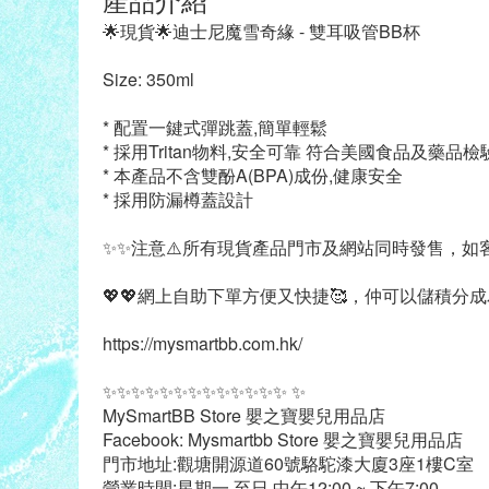
🌟現貨🌟迪士尼魔雪奇緣 - 雙耳吸管BB杯
Size: 350ml
* 配置一鍵式彈跳蓋,簡單輕鬆
* 採用Tritan物料,安全可靠 符合美國食品及藥品檢
* 本產品不含雙酚A(BPA)成份,健康安全
* 採用防漏樽蓋設計
✨✨注意⚠️所有現貨產品門市及網站同時發售，如
💖💖網上自助下單方便又快捷🥰，仲可以儲積分成為
https://mysmartbb.com.hk/
✨✨✨✨✨✨✨✨✨✨✨✨✨ ✨
MySmartBB Store 嬰之寶嬰兒用品店
Facebook: Mysmartbb Store 嬰之寶嬰兒用品店
門市地址:觀塘開源道60號駱駝漆大廈3座1樓C室
營業時間:星期一 至日 中午12:00 ~ 下午7:00