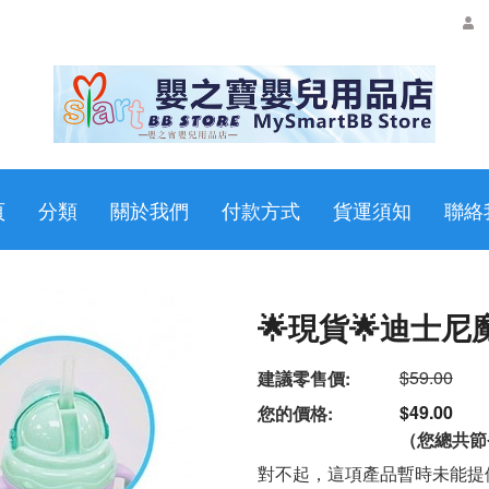
頁
分類
關於我們
付款方式
貨運須知
聯絡
🌟現貨🌟迪士尼
$59.00
建議零售價:
$49.00
您的價格:
（您總共節
對不起，這項產品暫時未能提