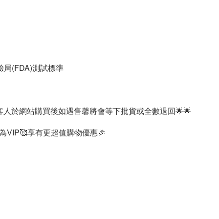
驗局(FDA)測試標準
客人於網站購買後如遇售馨將會等下批貨或全數退回🌟🌟
VIP🥰享有更超值購物優惠🎉