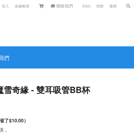
聯絡我們
登入
創建帳號
ENG
簡體
繁體
我們
魔雪奇緣 - 雙耳吸管BB杯
省了
$10.00
）
供，