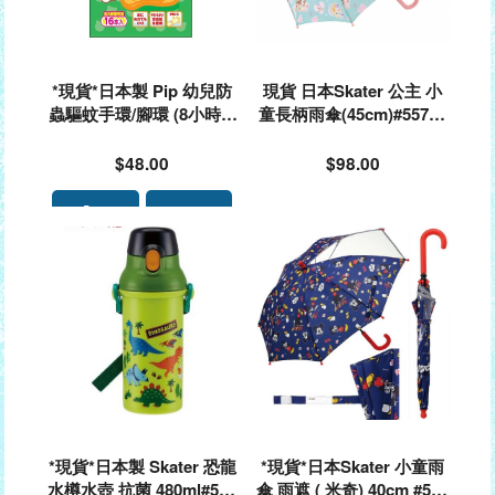
*現貨*日本製 Pip 幼兒防
現貨 日本Skater 公主 小
蟲驅蚊手環/腳環 (8小時)#
童長柄雨傘(45cm)#55743
666152
9
$48.00
$98.00
*現貨*日本製 Skater 恐龍
*現貨*日本Skater 小童雨
水樽水壺 抗菌 480ml#530
傘 雨遮 ( 米奇) 40cm #552