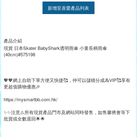
新增至喜愛產品列表
產品介紹
現貨 日本Skater BabyShark透明雨傘 小童長柄雨傘
(40cm)#575198
💖💖網上自助下單方便又快捷🥰，仲可以儲積分成為VIP🥰享有
更超值購物優惠🎉
https://mysmartbb.com.hk/
✨✨注意⚠️所有現貨產品門市及網站同時發售，如售馨將會等下
批貨或全數退回🌟🌟