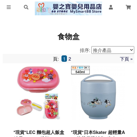
食物盒
排序:
頁:
1
2
下頁 »
*現貨*LEC 麵包超人飯盒
*現貨*日本Skater 超輕量A