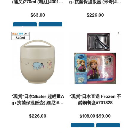
(連叉)270ml (粉紅)#30180
g+抗菌保溫飯壺 (米奇)#54
1
8857
$63.00
$226.00
*現貨*日本Skater 超輕量A
*現貨*日本直送 Frozen 不
g+抗菌保溫飯壺( 維尼)#54
銹鋼餐盒#701828
8864
$226.00
$108.00
$99.00