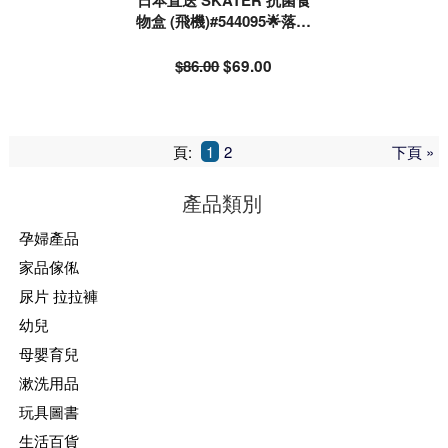
日本直送 SKATER 抗菌食
物盒 (飛機)#544095🌟落單
前請先PM查詢存貨量🙏🏻
🥰🥰
$86.00
$69.00
頁:
1
2
下頁 »
產品類別
孕婦產品
家品傢俬
尿片 拉拉褲
幼兒
母嬰育兒
漱洗用品
玩具圖書
生活百貨