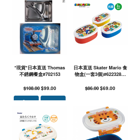
*現貨*日本直送 Thomas
日本直送 Skater Mario 食
不銹鋼餐盒#702153
物盒(一套3個)#622328🌟
落單前請先PM查詢存貨量
🙏🏻🥰🥰
$108.00
$99.00
$86.00
$69.00