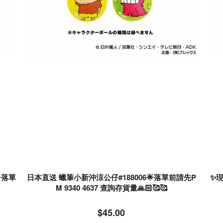
🌟落單
日本直送 蠟筆小新沖涼公仔#188006🌟落單前請先P
✨
M 9340 4637 查詢存貨量🙏🏻🥰🥰
$45.00