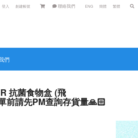
聯絡我們
登入
創建帳號
ENG
簡體
繁體
我們
ER 抗菌食物盒 (飛
落單前請先PM查詢存貨量🙏🏻