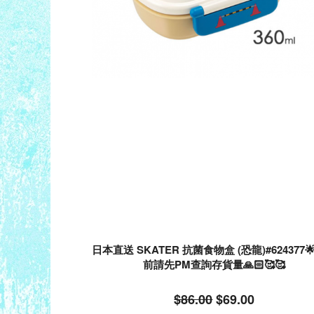
日本直送 SKATER 抗菌食物盒 (恐龍)#624377
前請先PM查詢存貨量🙏🏻🥰🥰
$86.00
$69.00