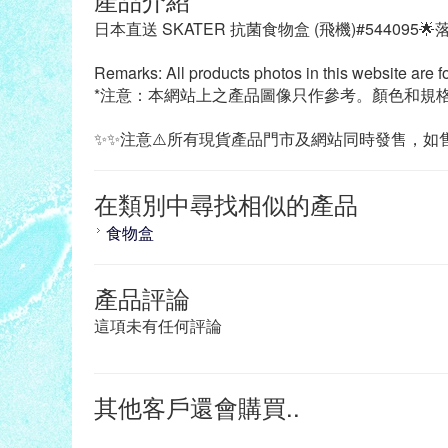
日本直送 SKATER 抗菌食物盒 (飛機)#544095
Remarks: All products photos in this website are f
*注意：本網站上之產品圖像只作參考。顏色和規
✨✨注意⚠️所有現貨產品門市及網站同時發售，如售
在類別中尋找相似的產品
食物盒
產品評論
這項未有任何評論
其他客戶還會購買..