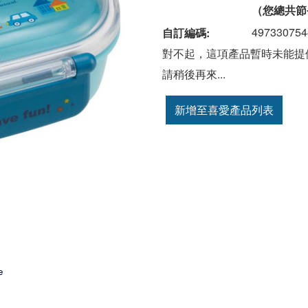
（您總共節
497330754
自訂編碼:
對不起，這項產品暫時未能提
請稍後再來...
新增至喜愛產品列表