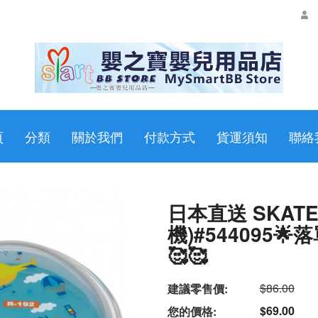
頁
分類
關於我們
付款方式
貨運須知
聯絡
日本直送 SKAT
機)#544095
🥰🥰
$86.00
建議零售價:
$69.00
您的價格: