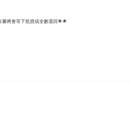
馨將會等下批貨或全數退回🌟🌟