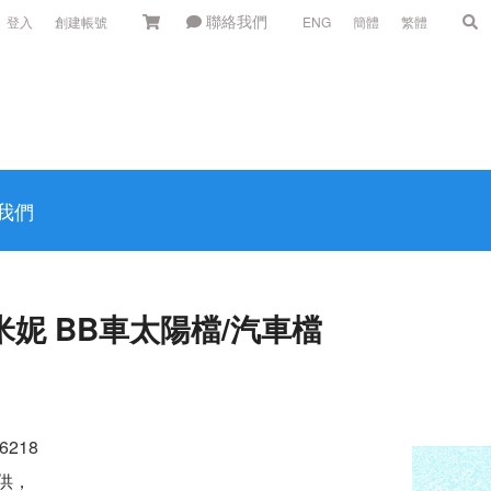
聯絡我們
登入
創建帳號
ENG
簡體
繁體
我們
米妮 BB車太陽檔/汽車檔
6218
供，