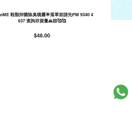
DoME 鞋類抑菌除臭噴霧🌟落單前請先PM 9340 4
637 查詢存貨量🙏🏻🥰🥰
$48.00