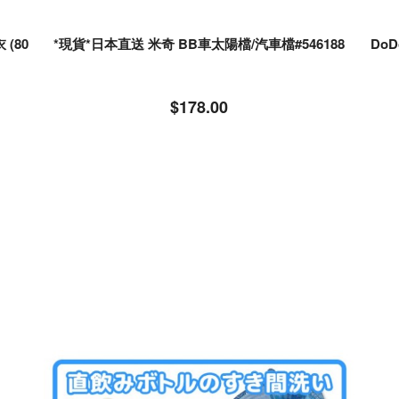
(80
*現貨*日本直送 米奇 BB車太陽檔/汽車檔#546188
Do
$178.00