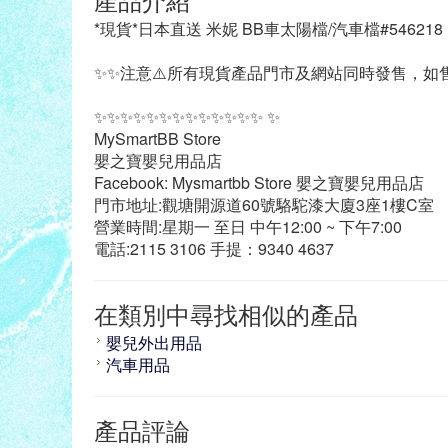
*現貨*日本直送 米妮 BB車太陽檔/汽車檔#546218
✨✨注意⚠️所有現貨產品門市及網站同時發售，如售
✨✨✨✨✨✨✨✨✨✨✨✨✨ ✨
MySmartBB Store
嬰之寶嬰兒用品店
Facebook: Mysmartbb Store 嬰之寶嬰兒用品店
門市地址:觀塘開源道60號駱駝漆大廈3座1樓C室
營業時間:星期一 至日 中午12:00 ~ 下午7:00
電話:2115 3106 手提：9340 4637
在類別中尋找相似的產品
嬰兒外出用品
汽車用品
產品評論