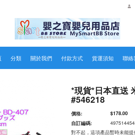
頁
分類
關於我們
付款方式
貨運須知
聯絡
*現貨*日本直送 
#546218
$178.00
價格:
497514454
自訂編碼:
對不起，這項產品暫時未能提