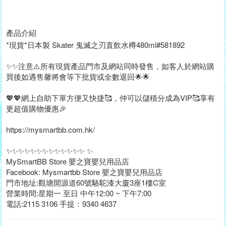
產品介紹
*現貨*日本製 Skater 鬼滅之刃直飲水樽480ml#581892
✨✨注意⚠️所有現貨產品門市及網站同時發售，如客人於網站購
買後如遇售馨將會等下批貨或全數退回🌟🌟
💖💖網上自助下單方便又快捷🥰，仲可以儲積分成為VIP🥰享有
更超值購物優惠🎉
https://mysmartbb.com.hk/
✨✨✨✨✨✨✨✨✨✨✨✨✨ ✨
MySmartBB Store 嬰之寶嬰兒用品店
Facebook: Mysmartbb Store 嬰之寶嬰兒用品店
門市地址:觀塘開源道60號駱駝漆大廈3座1樓C室
營業時間:星期一 至日 中午12:00 ~ 下午7:00
電話:2115 3106 手提：9340 4637