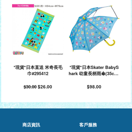
*現貨*日本直送 米奇長毛
*現貨*日本Skater BabyS
巾#295412
hark 幼童長柄雨傘(35cm)
#575181
$30.00
$26.00
$98.00
商店資訊
客戶服務