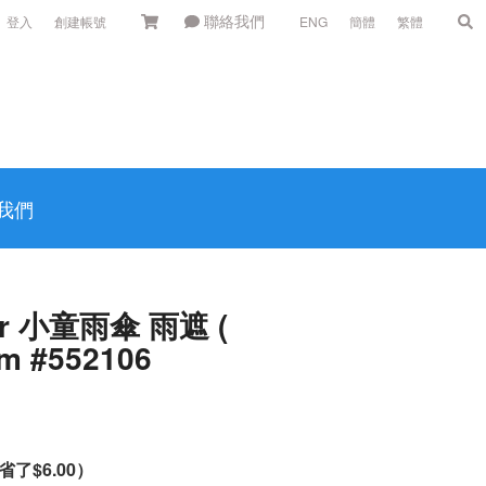
聯絡我們
登入
創建帳號
ENG
簡體
繁體
我們
r 小童雨傘 雨遮 (
cm #552106
省了
$6.00
）