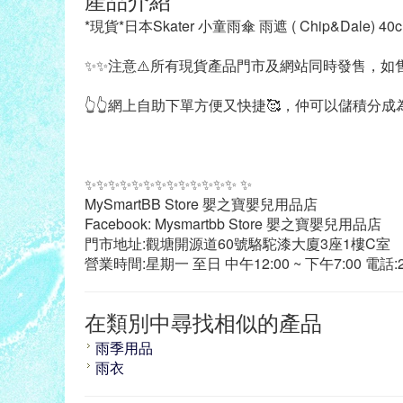
*現貨*日本Skater 小童雨傘 雨遮 ( Chip&Dale) 40c
✨✨注意⚠️所有現貨產品門市及網站同時發售，如售
👆👆網上自助下單方便又快捷🥰，仲可以儲積分成為V
✨✨✨✨✨✨✨✨✨✨✨✨✨ ✨
MySmartBB Store 嬰之寶嬰兒用品店
Facebook: Mysmartbb Store 嬰之寶嬰兒用品店
門市地址:觀塘開源道60號駱駝漆大廈3座1樓C室
營業時間:星期一 至日 中午12:00 ~ 下午7:00 電話:21
在類別中尋找相似的產品
雨季用品
雨衣