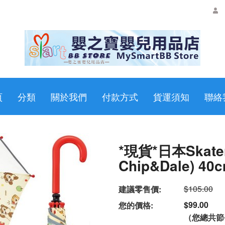
頁
分類
關於我們
付款方式
貨運須知
聯絡
*現貨*日本Skate
Chip&Dale) 40
$105.00
建議零售價:
$99.00
您的價格:
（您總共節