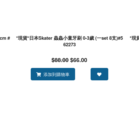
cm #
*現貨*日本Skater 蟲蟲小童牙刷 0-3歲 (一set 8支)#5
*現貨
62273
$88.00
$66.00
添加到購物車