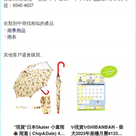
提：9340 4637
在類別中尋找相似的產品
雨季用品
雨衣
其他客戶還會購買..
*現貨*日本Skater 小童雨
✨現貨✨SHIBANBAN - 柴
傘 雨遮 ( Chip&Dale) 40c
犬2023年座檯月曆#13383