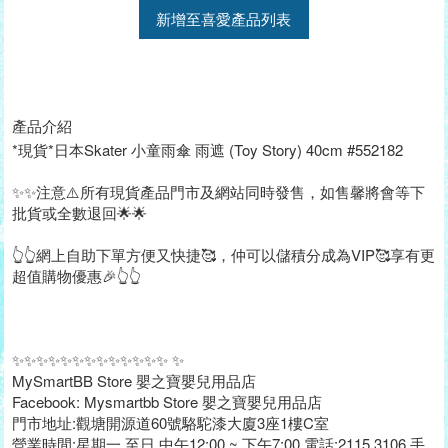
新增至喜愛產品列表
產品介紹
*現貨*日本Skater 小童雨傘 雨遮 (Toy Story) 40cm #552182
✨✨注意⚠️所有現貨產品門市及網站同時發售，如售馨將會等下
批貨或全數退回🌟🌟
👆👆網上自助下單方便又快捷🥰，仲可以儲積分成為VIP🥰享有更
超值購物優惠🎉👆👆
✨✨✨✨✨✨✨✨✨✨✨✨✨ ✨
MySmartBB Store 嬰之寶嬰兒用品店
Facebook: Mysmartbb Store 嬰之寶嬰兒用品店
門市地址:觀塘開源道60號駱駝漆大廈3座1樓C室
營業時間:星期一 至日 中午12:00 ~ 下午7:00 電話:2115 3106 手