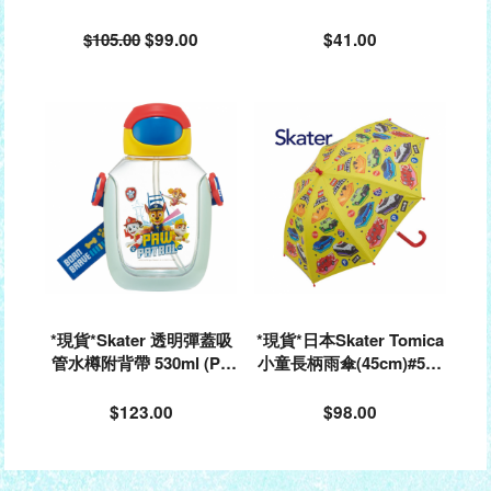
m #552106
4
$105.00
$99.00
$41.00
*現貨*Skater 透明彈蓋吸
*現貨*日本Skater Tomica
管水樽附背帶 530ml (PA
小童長柄雨傘(45cm)#552
WPATROL)#638992
939
$123.00
$98.00