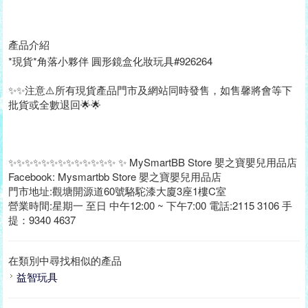
產品介紹
*現貨*角落小夥伴 圓形鏡盒化妝玩具#926264
✨✨注意⚠️所有現貨產品門市及網站同時發售，如售馨將會等下
批貨或全數退回🌟🌟
✨✨✨✨✨✨✨✨✨✨✨✨✨ ✨ MySmartBB Store 嬰之寶嬰兒用品店
Facebook: Mysmartbb Store 嬰之寶嬰兒用品店
門市地址:觀塘開源道60號駱駝漆大廈3座1樓C室
營業時間:星期一 至日 中午12:00 ~ 下午7:00 電話:2115 3106 手
提：9340 4637
在類別中尋找相似的產品
益智玩具