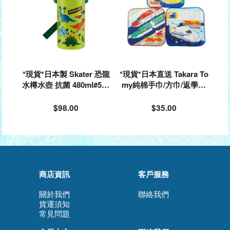
*現貨*日本製 Skater 恐龍
*現貨*日本直送 Takara To
水樽水壺 抗菌 480ml#530
my純棉手巾/方巾/返學手
081
巾 (一組3條)#028499
$98.00
$35.00
商店資訊
客戶服務
關於我們
聯絡我們
貨運須知
常見問題