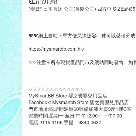
*現貨* 日本直送 公主(長髮公主) 四方巾 SIZE:約35*
💖💖網上自助下單方便又快捷🥰，仲可以儲積分成為
https://mysmartbb.com.hk/
✨✨注意⚠️所有現貨產品門市及網站同時發售，如售
✨✨✨✨✨✨✨✨✨✨✨✨✨ ✨
MySmartBB Store 嬰之寶嬰兒用品店
Facebook: Mysmartbb Store 嬰之寶嬰兒用品店
門市地址:觀塘開源道60號駱駝漆大廈3座1樓C室
營業時間:星期一 至日 中午12:00 ~ 下午7:00
電話:2115 3106 手提：9340 4637