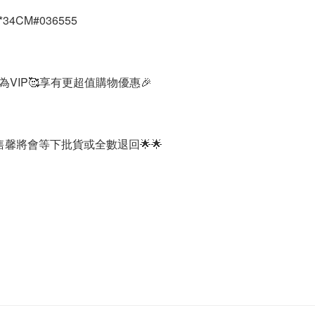
34CM#036555
VIP🥰享有更超值購物優惠🎉
馨將會等下批貨或全數退回🌟🌟