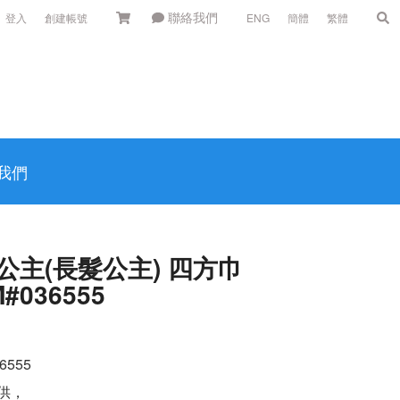
聯絡我們
登入
創建帳號
ENG
簡體
繁體
我們
 公主(長髮公主) 四方巾
M#036555
6555
供，