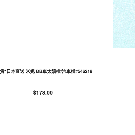
*現貨*日本直送 米妮 BB車太陽檔/汽車檔#546218
$178.00