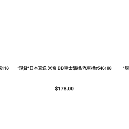
118
*現貨*日本直送 米奇 BB車太陽檔/汽車檔#546188
$178.00