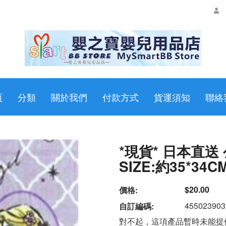
頁
分類
關於我們
付款方式
貨運須知
聯絡
*現貨* 日本直送
SIZE:約35*34C
$20.00
價格:
455023903
自訂編碼:
對不起，這項產品暫時未能提