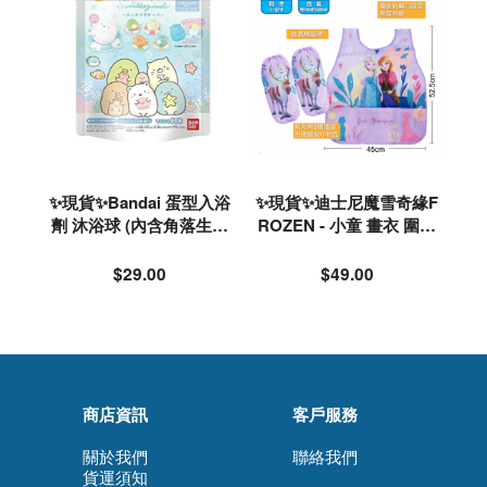
✨現貨✨Bandai 蛋型入浴
✨現貨✨迪士尼魔雪奇緣F
劑 沐浴球 (內含角落生物
ROZEN - 小童 畫衣 圍裙
玩具)#325512
手袖套裝#133810
$29.00
$49.00
商店資訊
客戶服務
關於我們
聯絡我們
貨運須知