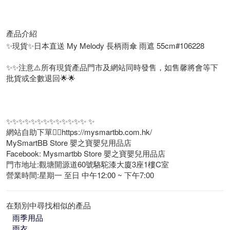
產品介紹
✨現貨✨日本直送 My Melody 長柄雨傘 雨遮 55cm#106228
✨✨注意⚠️所有現貨產品門市及網站同時發售，如售馨將會等下
批貨或全數退回🌟🌟
✨✨✨✨✨✨✨✨✨✨✨✨✨ ✨
網站自助下單👉🏻https://mysmartbb.com.hk/
MySmartBB Store 嬰之寶嬰兒用品店
Facebook: Mysmartbb Store 嬰之寶嬰兒用品店
門市地址:觀塘開源道60號駱駝漆大廈3座1樓C室
營業時間:星期一 至日 中午12:00 ~ 下午7:00
在類別中尋找相似的產品
雨季用品
雨衣