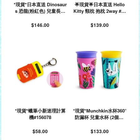
*現貨*日本直送 Dinosaur
🌟現貨🌟日本直送 Hello
s 恐龍(粉紅色) 兒童長袖
Kitty 頸枕 抱枕 2way #64
款雨衣 小童雨衣 (110-125
1615
cm)#515330
$146.00
$139.00
*現貨*蠟筆小新迷理計算
*現貨*Munchkin水杯360°
機#156078
防漏杯 兒童水杯 (2個裝)
@174247
$58.00
$133.00