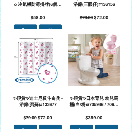
o 冷氣機防霉掛牌(6個月
浴簾(三眼仔)#136156
效期)#413813
$58.00
$79.00
$72.00
✨現貨✨迪士尼反斗奇兵 -
✨現貨✨日本育兒 幼兒馬
浴簾(勞蘇)#132677
桶(白/粉)#705946 / 70609
7
$79.00
$72.00
$399.00