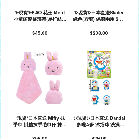
✨現貨✨KAO 花王 Merit
✨現貨✨日本直送Skater
小童頭髮修護霜(易打結頭
綠色(恐龍) 保溫兩用 2Wa
髮用) 360ml(泵裝)#39044
y 不銹鋼 小童保溫水樽連
8
杯 420ml / 350ml#599699
$45.00
$208.00
*現貨*日本直送 Miffy 抹
✨現貨✨日本直送 Bandai
手巾 掛牆抹手毛巾仔 抹手
- 多啦A夢 沐浴球 洗澡球
毛巾 多用途抹手毛巾#044
(內含多啦A夢玩具)#81329
536
3
$56.00
$29.00