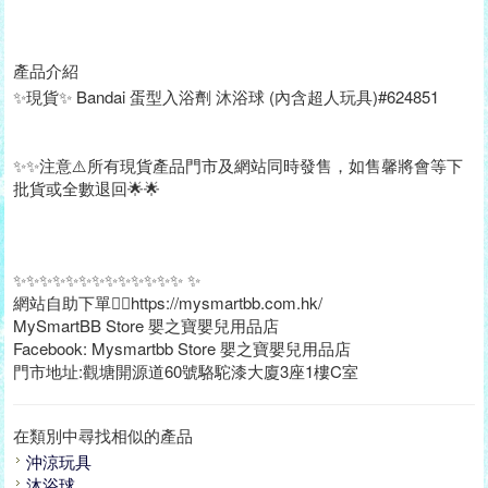
產品介紹
✨現貨✨ Bandai 蛋型入浴劑 沐浴球 (內含超人玩具)#624851
✨✨注意⚠️所有現貨產品門市及網站同時發售，如售馨將會等下
批貨或全數退回🌟🌟
✨✨✨✨✨✨✨✨✨✨✨✨✨ ✨
網站自助下單👉🏻https://mysmartbb.com.hk/
MySmartBB Store 嬰之寶嬰兒用品店
Facebook: Mysmartbb Store 嬰之寶嬰兒用品店
門市地址:觀塘開源道60號駱駝漆大廈3座1樓C室
在類別中尋找相似的產品
沖涼玩具
沐浴球