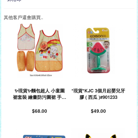
其他客戶還會購買..
✨現貨✨麵包超人 小童圍
*現貨*KJC 3個月起嬰兒牙
裙套裝 繪畫防污圍裙 手袖
膠 ( 西瓜 )#901233
套裝 (大碼)#248946
$68.00
$49.00