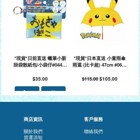
*現貨*日前直送 蠟筆小新
*現貨*日本直送 小童雨傘
掛袋散紙包/小袋仔#04462
雨遮 (比卡超) 47cm #0610
8
91
$35.00
$115.00
$105.00
商店資訊
客戶服務
關於我們
聯絡我們
貨運須知