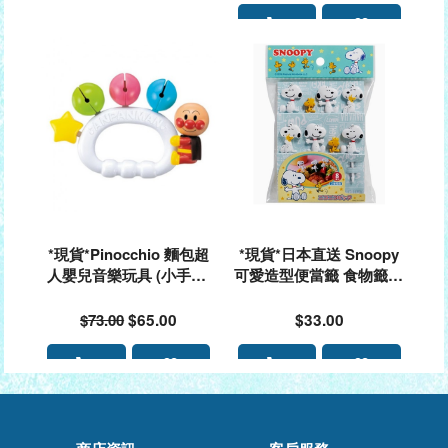
*現貨*Pinocchio 麵包超
*現貨*日本直送 Snoopy
人嬰兒音樂玩具 (小手鈴)
可愛造型便當籤 食物籤#1
合3歲或以上#303256
63861
$73.00
$65.00
$33.00