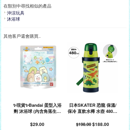
在類別中尋找相似的產品
沖涼玩具
沐浴球
其他客戶還會購買..
✨現貨✨Bandai 蛋型入浴
日本SKATER 恐龍 保溫/
劑 沐浴球 (內含角落生物
保冷 直飲水樽 水壺 480ml
玩具)#325512
#486180🌟門市現貨同步
發售🌟落單前請先PM查詢
$29.00
$198.00
$188.00
存貨量🙏🏻🥰🥰