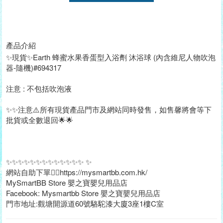
產品介紹
✨現貨✨Earth 蜂蜜水果香蛋型入浴劑 沐浴球 (內含維尼人物吹泡
器-隨機)#694317
注意 : 不包括吹泡液
✨✨注意⚠️所有現貨產品門市及網站同時發售，如售馨將會等下
批貨或全數退回🌟🌟
✨✨✨✨✨✨✨✨✨✨✨✨✨ ✨
網站自助下單👉🏻https://mysmartbb.com.hk/
MySmartBB Store 嬰之寶嬰兒用品店
Facebook: Mysmartbb Store 嬰之寶嬰兒用品店
門市地址:觀塘開源道60號駱駝漆大廈3座1樓C室