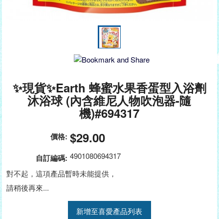
✨現貨✨Earth 蜂蜜水果香蛋型入浴劑
沐浴球 (內含維尼人物吹泡器-隨
機)#694317
$29.00
價格:
4901080694317
自訂編碼:
對不起，這項產品暫時未能提供，
請稍後再來...
新增至喜愛產品列表