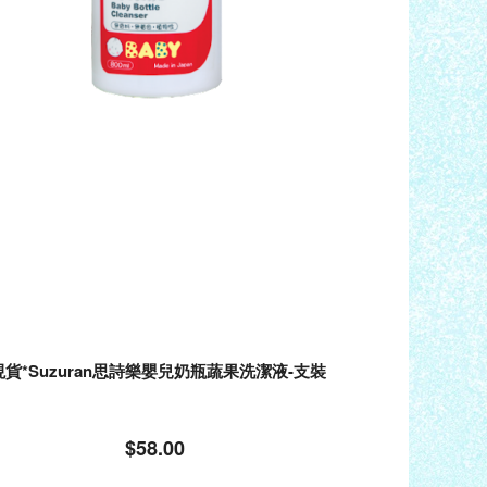
現貨*Suzuran思詩樂嬰兒奶瓶蔬果洗潔液-支裝
$58.00