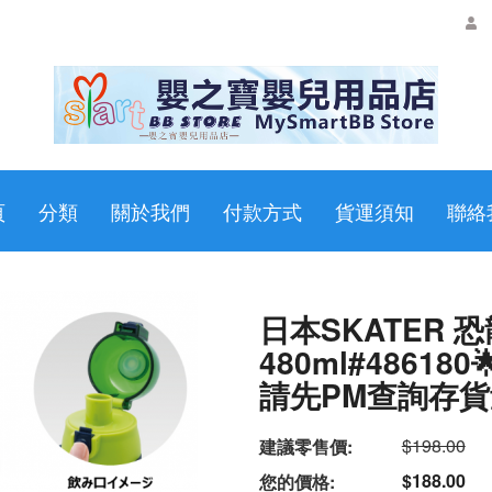
頁
分類
關於我們
付款方式
貨運須知
聯絡
日本SKATER 
480ml#4861
請先PM查詢存貨量
$198.00
建議零售價:
$188.00
您的價格: