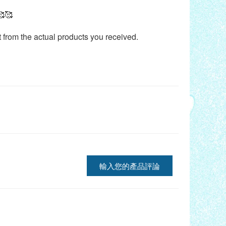
🥰
t from the actual products you received.
輸入您的產品評論