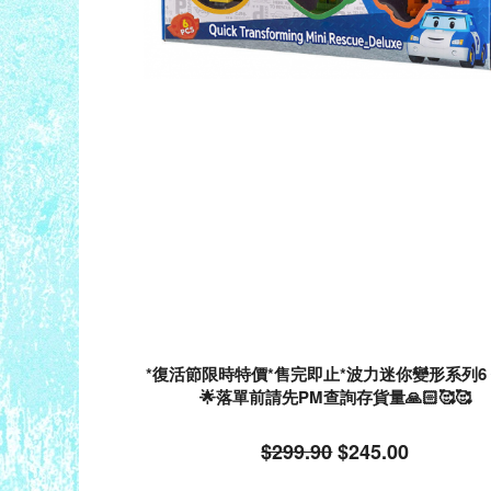
*復活節限時特價*售完即止*波力迷你變形系列6
🌟落單前請先PM查詢存貨量🙏🏻🥰🥰
$299.90
$245.00