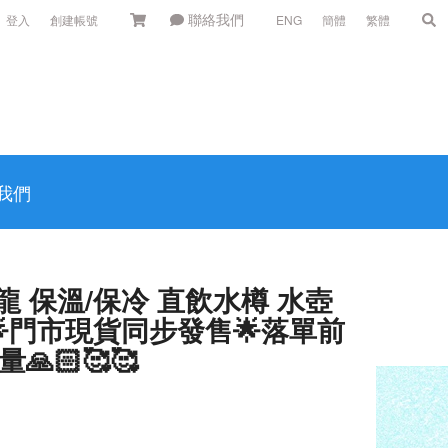
聯絡我們
登入
創建帳號
ENG
簡體
繁體
我們
恐龍 保溫/保冷 直飲水樽 水壺
80🌟門市現貨同步發售🌟落單前
🏻🥰🥰