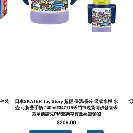
 件裝
日本SKATER Toy Story 超輕 保溫/保冷 吸管水樽 水
*
壺 可折疊手柄 240ml#347115🌟門市現貨同步發售🌟
落單前請先PM查詢存貨量🙏🏻🥰🥰
$209.00