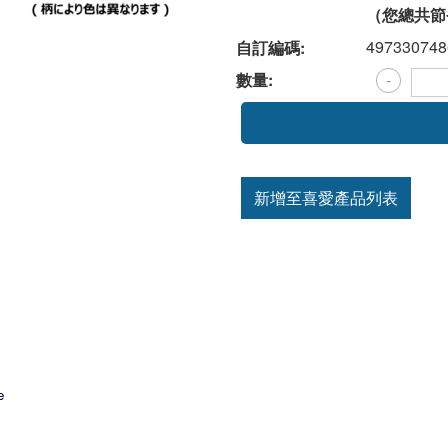
（您總共節
497330748
自訂編碼:
數量:
-
新增至喜愛產品列表