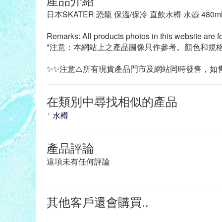
日本SKATER 恐龍 保溫/保冷 直飲水樽 水壺 480
Remarks: All products photos in this website are f
*注意：本網站上之產品圖像只作參考。顏色和規
✨✨注意⚠️所有現貨產品門市及網站同時發售，如售
在類別中尋找相似的產品
水樽
產品評論
這項未有任何評論
其他客戶還會購買..