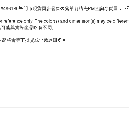
ml#486180🌟門市現貨同步發售🌟落單前請先PM查詢存貨量🙏🏻
or reference only. The color(s) and dimension(s) may be differen
格可能與實際產品略有不同。
馨將會等下批貨或全數退回🌟🌟