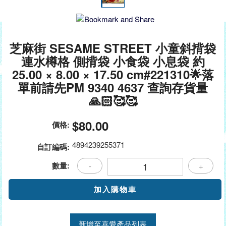
芝麻街 SESAME STREET 小童斜揹袋
連水樽格 側揹袋 小食袋 小息袋 約
25.00 × 8.00 × 17.50 cm#221310🌟落
單前請先PM 9340 4637 查詢存貨量
🙏🏻🥰🥰
$80.00
價格:
4894239255371
自訂編碼:
數量:
-
+
新增至喜愛產品列表