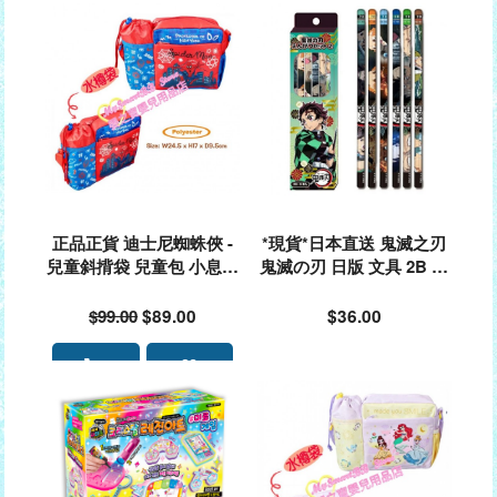
正品正貨 迪士尼蜘蛛俠 -
*現貨*日本直送 鬼滅之刃
兒童斜揹袋 兒童包 小息袋
鬼滅の刃 日版 文具 2B 鉛
返學斜咩袋 #148647🌟落
筆 套裝 6枝裝 鬼殺隊 禰豆
單前請先PM 9340 4637 查
子 蝴蝶忍 炎柱#916390
$99.00
$89.00
$36.00
詢存貨量🙏🏻🥰🥰