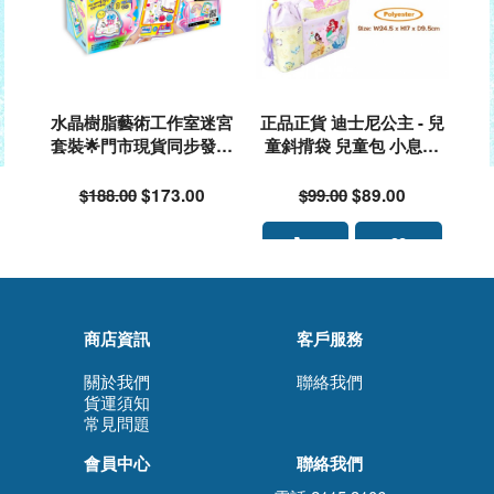
水晶樹脂藝術工作室迷宮
正品正貨 迪士尼公主 - 兒
套裝🌟門市現貨同步發售
童斜揹袋 兒童包 小息袋
🌟落單前請先PM查詢存貨
返學斜咩袋 #148630🌟落
量🙏🏻🥰🥰
單前請先PM 9340 4637 查
$188.00
$173.00
$99.00
$89.00
詢存貨量🙏🏻🥰🥰
商店資訊
客戶服務
關於我們
聯絡我們
貨運須知
常見問題
會員中心
聯絡我們