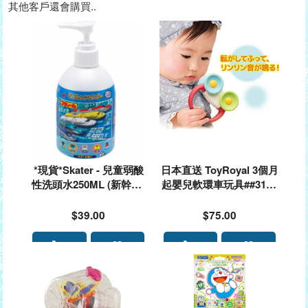
其他客戶還會購買..
*現貨*Skater - 兒童弱酸
日本直送 ToyRoyal 3個月
性洗頭水250ML (新幹線-
起嬰兒軟環車玩具##3199
皂香味)#650277🌟落單前
01🌟落單前請先PM查詢存
請先PM查詢存貨量🙏🏻🥰
貨量🙏🏻🥰🥰
$39.00
$75.00
🥰