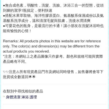
●無合成色素，弱酸性，洗髮、洗臉、沐浴三合一的型態，從頭
到腳的潔淨1瓶搞定，便利快速
●搭配水果萃取物、海洋性膠原蛋白、氨基酸系保濕成份以及氨
基酸系洗淨成分，溫和清潔毛髮與肌膚，洗後水潤清爽
●可愛花色的瓶身，是最流行的卡通！讓小朋友在洗髮沐浴時也
能有愉悅的心情！
Remarks: All products photos in this website are for reference
only. The color(s) and dimension(s) may be different from the
actual products you received.
*注意：本網站上之產品圖像只作參考。顏色和規格可能與實際
產品略有不同。
✨✨注意⚠️所有現貨產品門市及網站同時發售，如售馨將會等下
批貨或全數退回🌟🌟
在類別中尋找相似的產品
身體清潔 淋浴 護理