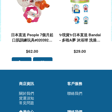
日本直送 People 7個月起
✨現貨✨日本直送 Bandai
口肌訓練玩具#020392🌟
- 多啦A夢 沐浴球 洗澡球
落單前請先PM查詢存貨量
(內含多啦A夢玩具)#81329
🙏🏻🥰🥰
3
$62.00
$29.00
商店資訊
客戶服務
關於我們
聯絡我們
貨運須知
常見問題
會員中心
聯絡我們