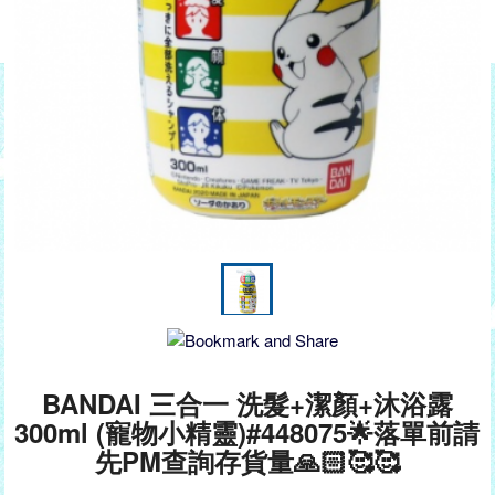
BANDAI 三合一 洗髮+潔顏+沐浴露
300ml (寵物小精靈)#448075🌟落單前請
先PM查詢存貨量🙏🏻🥰🥰