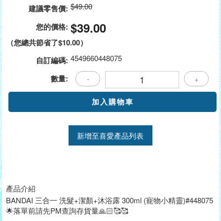
$49.00
建議零售價:
$39.00
您的價格:
（您總共節省了
$10.00
）
4549660448075
自訂編碼:
數量:
-
+
新增至喜愛產品列表
產品介紹
BANDAI 三合一 洗髮+潔顏+沐浴露 300ml (寵物小精靈)#448075
🌟落單前請先PM查詢存貨量🙏🏻🥰🥰