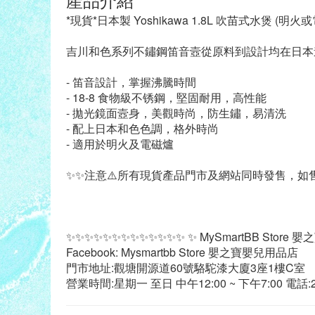
*現貨*日本製 Yoshikawa 1.8L 吹苗式水煲 (明火或
吉川和色系列不鏽鋼笛音壼從原料到設計均在日本
- 笛音設計，掌握沸騰時間
- 18-8 食物級不锈鋼，堅固耐用，高性能
- 拋光鏡面壼身，美觀時尚，防生鏽，易清洗
- 配上日本和色色調，格外時尚
- 適用於明火及電磁爐
✨✨注意⚠️所有現貨產品門市及網站同時發售，如售
✨✨✨✨✨✨✨✨✨✨✨✨✨ ✨ MySmartBB Store
Facebook: Mysmartbb Store 嬰之寶嬰兒用品店
門市地址:觀塘開源道60號駱駝漆大廈3座1樓C室
營業時間:星期一 至日 中午12:00 ~ 下午7:00 電話:21