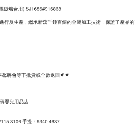
電磁爐合用) SJ1686#916868
進行及生產，繼承新瀉千錘百鍊的金屬加工技術，保證了產品的
馨將會等下批貨或全數退回🌟🌟
 嬰之寶嬰兒用品店
15 3106 手提：9340 4637