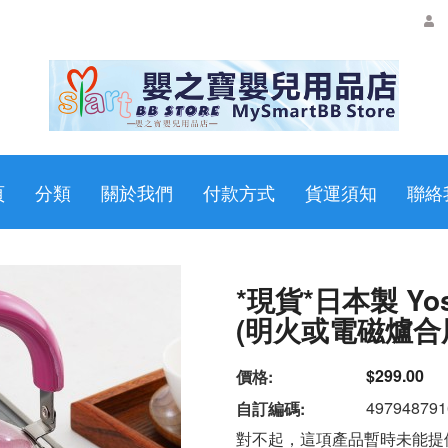
頁
分類
關於我們
付款方式
貨運須知
聯絡
*現貨*日本製 Yos
(明火或電磁爐合用) 
$299.00
價格:
497948791
自訂編碼:
對不起，這項產品暫時未能提