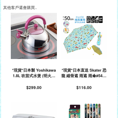
其他客戶還會購買..
*現貨*日本製 Yoshikawa
*現貨*日本直送 Skater 恐
1.8L 吹苗式水煲 (明火或
龍 縮骨遮 雨遮 雨傘#5418
電磁爐合用) SJ1686#9168
03
68
$299.00
$116.00