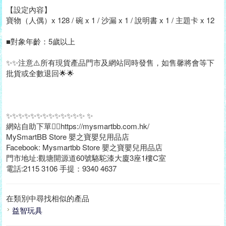
【設定內容】
寶物（人偶）x 128 / 碗 x 1 / 沙漏 x 1 / 說明書 x 1 / 主題卡 x 12
■對象年齡：5歲以上
✨✨注意⚠️所有現貨產品門市及網站同時發售，如售馨將會等下
批貨或全數退回🌟🌟
✨✨✨✨✨✨✨✨✨✨✨✨✨ ✨
網站自助下單👉🏻https://mysmartbb.com.hk/
MySmartBB Store 嬰之寶嬰兒用品店
Facebook: Mysmartbb Store 嬰之寶嬰兒用品店
門市地址:觀塘開源道60號駱駝漆大廈3座1樓C室
電話:2115 3106 手提：9340 4637
在類別中尋找相似的產品
益智玩具