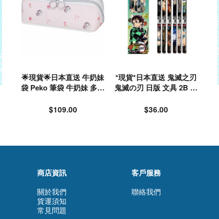
🌟現貨🌟日本直送 牛奶妹
*現貨*日本直送 鬼滅之刃
袋 Peko 筆袋 牛奶妹 多用
鬼滅の刃 日版 文具 2B 鉛
途袋/ 化妝袋/小物袋/文具/
筆 套裝 6枝裝 鬼殺隊 禰豆
多功能鉛筆袋#069294
子 蝴蝶忍 炎柱#916390
$109.00
$36.00
商店資訊
客戶服務
關於我們
聯絡我們
貨運須知
常見問題