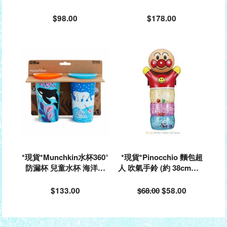
081
$98.00
$178.00
*現貨*Munchkin水杯360°
*現貨*Pinocchio 麵包超
防漏杯 兒童水杯 海洋款
人 吹氣手鈴 (約 38cm高)#
(2個裝)#174247
#314344
$133.00
$68.00
$58.00