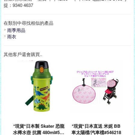
提：9340 4637
在類別中尋找相似的產品
雨季用品
雨衣
其他客戶還會購買..
*現貨*日本製 Skater 恐龍
*現貨*日本直送 米妮 BB
水樽水壺 抗菌 480ml#530
車太陽檔/汽車檔#546218