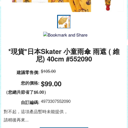
*現貨*日本Skater 小童雨傘 雨遮 ( 維
尼) 40cm #552090
$105.00
建議零售價:
$99.00
您的價格:
（您總共節省了
$6.00
）
4973307552090
自訂編碼:
對不起，這項產品暫時未能提供，
請稍後再來...