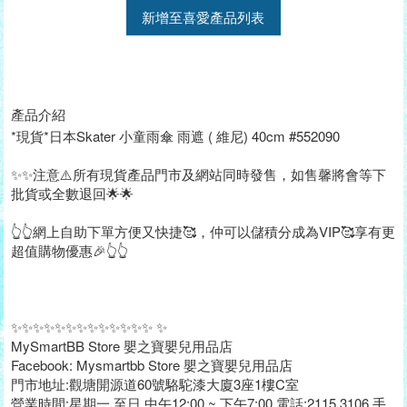
新增至喜愛產品列表
產品介紹
*現貨*日本Skater 小童雨傘 雨遮 ( 維尼) 40cm #552090
✨✨注意⚠️所有現貨產品門市及網站同時發售，如售馨將會等下
批貨或全數退回🌟🌟
👆👆網上自助下單方便又快捷🥰，仲可以儲積分成為VIP🥰享有更
超值購物優惠🎉👆👆
✨✨✨✨✨✨✨✨✨✨✨✨✨ ✨
MySmartBB Store 嬰之寶嬰兒用品店
Facebook: Mysmartbb Store 嬰之寶嬰兒用品店
門市地址:觀塘開源道60號駱駝漆大廈3座1樓C室
營業時間:星期一 至日 中午12:00 ~ 下午7:00 電話:2115 3106 手