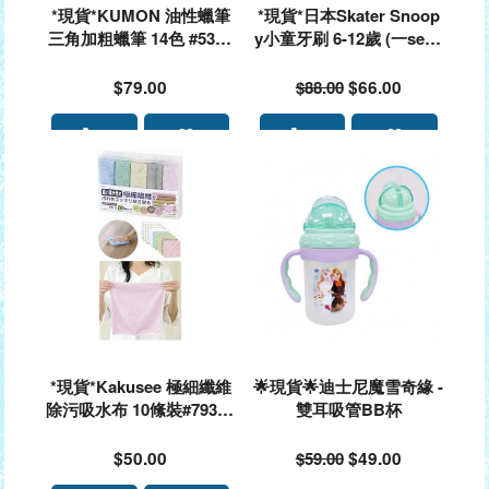
*現貨*KUMON 油性蠟筆
*現貨*日本Skater Snoop
三角加粗蠟筆 14色 #5343
y小童牙刷 6-12歲 (一set 8
64
支)#567575
$79.00
$88.00
$66.00
*現貨*Kakusee 極細纖維
🌟現貨🌟迪士尼魔雪奇緣 -
除污吸水布 10絛裝#79399
雙耳吸管BB杯
0
$50.00
$59.00
$49.00