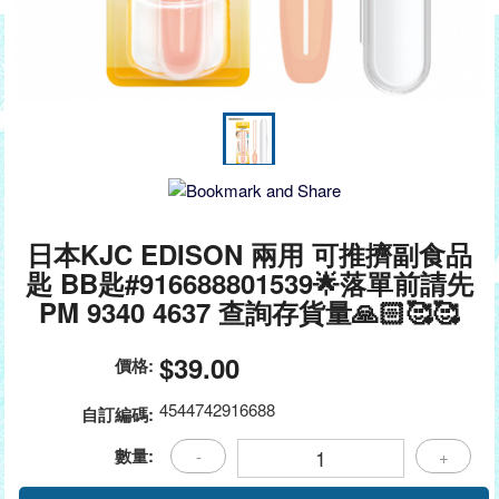
日本KJC EDISON 兩用 可推擠副食品
匙 BB匙#916688801539🌟落單前請先
PM 9340 4637 查詢存貨量🙏🏻🥰🥰
$39.00
價格:
4544742916688
自訂編碼:
數量:
-
+