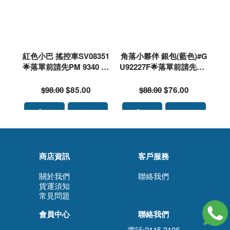
紅色小巴 搖控車SV08351
角落小夥伴 銀包(藍色)#G
🌟落單前請先PM 9340 46
U92227F🌟落單前請先PM
37 查詢存貨量🙏🏻🥰🥰
9340 4637 查詢存貨量
🙏🏻🥰🥰
$98.00
$85.00
$88.00
$76.00
商店資訊
客戶服務
關於我們
聯絡我們
貨運須知
常見問題
會員中心
聯絡我們
電話:2115 3106