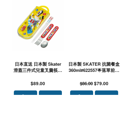
日本直送 日本製 Skater
日本製 SKATER 抗菌餐盒
滑蓋三件式兒童叉羹筷子
360ml#622557🌟落單前請
套装 (TOMICA)#517617
先PM 9340 4637 查詢存貨
🌟落單前請先PM 9340 46
量🙏🏻🥰🥰
$89.00
$86.00
$79.00
37 查詢存貨量🙏🏻🥰🥰