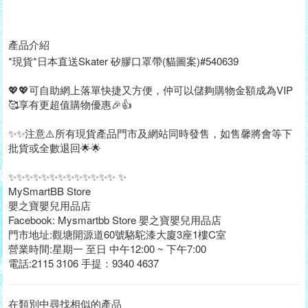
產品介紹
*現貨*日本直送Skater 矽膠口罩帶(貓圖案)#540639
💖💖可自助網上落單快捷又方便，仲可以儲夠購物金額成為VIP
🥰享有更超值購物優惠🎉👍
✨✨注意⚠️所有現貨產品門市及網站同時發售，如售馨將會等下
批貨或全數退回🌟🌟
✨✨✨✨✨✨✨✨✨✨✨✨✨ ✨
MySmartBB Store
嬰之寶嬰兒用品店
Facebook: Mysmartbb Store 嬰之寶嬰兒用品店
門市地址:觀塘開源道60號駱駝漆大廈3座1樓C室
營業時間:星期一 至日 中午12:00 ~ 下午7:00
電話:2115 3106 手提：9340 4637
在類別中尋找相似的產品