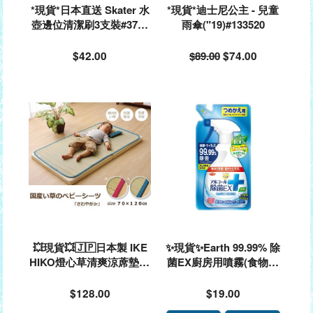
*現貨*日本直送 Skater 水
*現貨*迪士尼公主 - 兒童
壺邊位清潔刷3支裝#3703
雨傘("19)#133520
35
$42.00
$89.00
$74.00
💥現貨💥🇯🇵日本製 IKE
✨現貨✨Earth 99.99% 除
HIKO燈心草清爽涼蓆墊 (7
菌EX廚房用噴霧(食物原
0x120cm) #295464/29547
料)400ml(補充裝)#629814
1
$128.00
$19.00