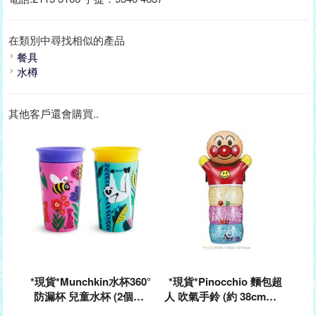
在類別中尋找相似的產品
餐具
水樽
其他客戶還會購買..
*現貨*Munchkin水杯360°
*現貨*Pinocchio 麵包超
防漏杯 兒童水杯 (2個裝)
人 吹氣手鈴 (約 38cm高)#
@174247
#314344