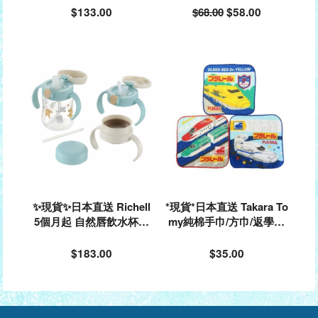
$133.00
$68.00
$58.00
✨現貨✨日本直送 Richell
*現貨*日本直送 Takara To
5個月起 自然唇飲水杯套
my純棉手巾/方巾/返學手
裝 三階段水杯禮盒裝 (小
巾 (一組3條)#028499
狗)#203616
$183.00
$35.00