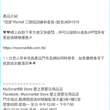
產品介紹
*現貨*Richell 三階段訓練杯套裝 (藍色)#201315
💖💖網上自助下單方便又快捷🥰，仲可以儲積分成為VIP🥰享有
更超值購物優惠🎉
https://mysmartbb.com.hk/
✨✨注意⚠️所有現貨產品門市及網站同時發售，如售馨將會等下
批貨或全數退回🌟🌟
✨✨✨✨✨✨✨✨✨✨✨✨✨ ✨
MySmartBB Store 嬰之寶嬰兒用品店
Facebook: Mysmartbb Store 嬰之寶嬰兒用品店
門市地址:觀塘開源道60號駱駝漆大廈3座1樓C室
營業時間:星期一 至日 中午12:00 ~ 下午7:00
電話:2115 3106 手提：9340 4637